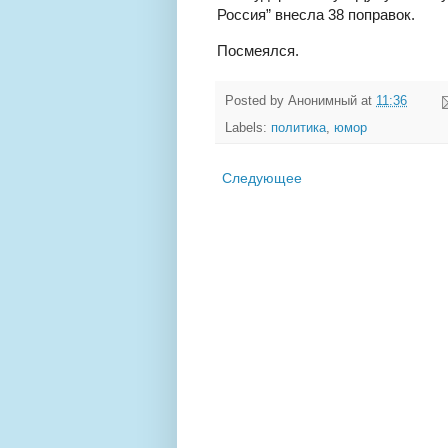
Россия” внесла 38 поправок.
Посмеялся.
Posted by
Анонимный
at
11:36
Labels:
политика
,
юмор
Следующее