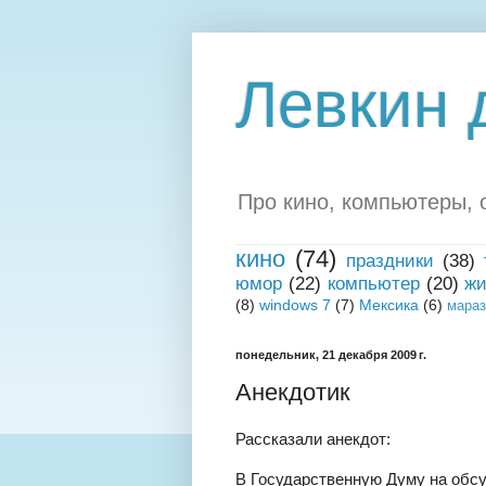
Левкин 
Про кино, компьютеры, о
кино
(74)
праздники
(38)
юмор
(22)
компьютер
(20)
жи
(8)
windows 7
(7)
Мексика
(6)
мара
понедельник, 21 декабря 2009 г.
Анекдотик
Рассказали анекдот:
В Государственную Думу на обсу