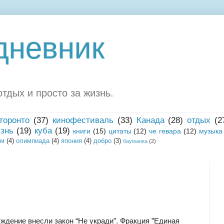
дневник
тдых и просто за жизнь.
торонто
(37)
кинофестиваль
(33)
Канада
(28)
отдых
(2
знь
(19)
куба
(19)
книги
(15)
цитаты
(12)
че гевара
(12)
музыка
зм
(4)
олимпиада
(4)
япония
(4)
добро
(3)
бауманка
(2)
ждение внесли закон “Не укради”. Фракция ”Единая