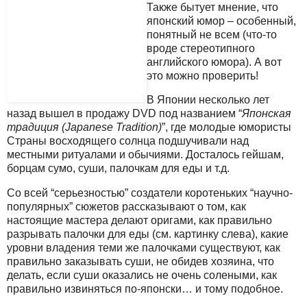
Также бытует мнение, что
японский юмор – особенный,
понятный не всем (что-то
вроде стереотипного
английского юмора). А вот
это можно проверить!
В Японии несколько лет
назад вышел в продажу DVD под названием “
Японская
традиция (Japanese Tradition)
”, где молодые юмористы
Страны восходящего солнца подшучивали над
местными ритуалами и обычиями. Досталось гейшам,
борцам сумо, суши, палочкам для еды и т.д.
Со всей “серьезностью” создатели коротеньких “научно-
популярных” сюжетов рассказывают о том, как
настоящие мастера делают оригами, как правильно
разрывать палочки для еды (см. картинку слева), какие
уровни владения теми же палочками существуют, как
правильно заказывать суши, не обидев хозяина, что
делать, если суши оказались не очень солеными, как
правильно извиняться по-японски… и тому подобное.